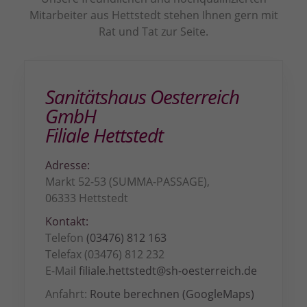
Sie können Ihre Einwilligung zu ganzen Kategorien geben
Mitarbeiter aus Hettstedt stehen Ihnen gern mit
oder sich weitere Informationen anzeigen lassen und so nur
Rat und Tat zur Seite.
bestimmte Cookies auswählen.
Alle akzeptieren
Speichern
Sanitätshaus Oesterreich
Zurück
GmbH
Datenschutzeinstellungen
Essenziell (3)
Filiale Hettstedt
Essenzielle Cookies ermöglichen grundlegende Funktionen und sind für
die einwandfreie Funktion der Website erforderlich.
Adresse:
Cookie-Informationen anzeigen
Markt 52-53 (SUMMA-PASSAGE),
06333 Hettstedt
Sta
Statistiken (1)
Kontakt:
Statistik Cookies erfassen Informationen anonym. Diese Informationen
Telefon
(03476) 812 163
helfen uns zu verstehen, wie unsere Besucher unsere Website nutzen.
Telefax (03476) 812 232
Cookie-Informationen anzeigen
E-Mail
filiale.hettstedt@sh-oesterreich.de
Ext
Externe Medien (2)
Anfahrt:
Route berechnen (GoogleMaps)