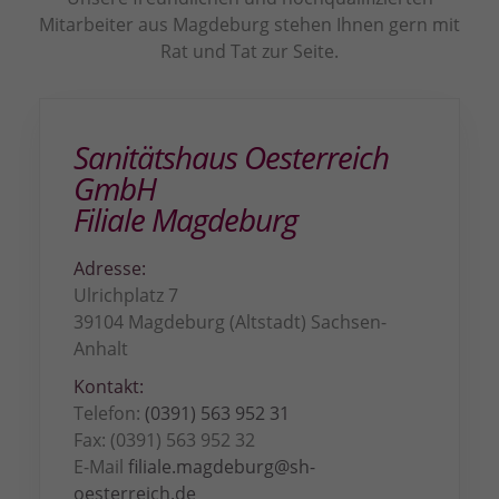
Sie können Ihre Einwilligung zu ganzen Kategorien geben
Mitarbeiter aus Magdeburg stehen Ihnen gern mit
oder sich weitere Informationen anzeigen lassen und so nur
Rat und Tat zur Seite.
bestimmte Cookies auswählen.
Alle akzeptieren
Speichern
Sanitätshaus Oesterreich
Zurück
GmbH
Datenschutzeinstellungen
Essenziell (3)
Filiale Magdeburg
Essenzielle Cookies ermöglichen grundlegende Funktionen und sind für
die einwandfreie Funktion der Website erforderlich.
Adresse:
Cookie-Informationen anzeigen
Ulrichplatz 7
39104
Magdeburg
(Altstadt)
Sachsen-
Sta
Statistiken (1)
Anhalt
Statistik Cookies erfassen Informationen anonym. Diese Informationen
Kontakt:
helfen uns zu verstehen, wie unsere Besucher unsere Website nutzen.
Telefon
:
(0391) 563 952 31
Cookie-Informationen anzeigen
Fax
: (0391) 563 952 32
E-Mail
filiale.magdeburg@sh-
Ext
Externe Medien (2)
oesterreich.de