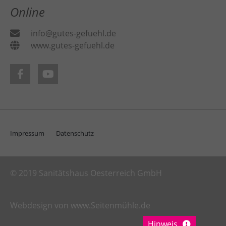
Online
info@gutes-gefuehl.de
www.gutes-gefuehl.de
Impressum
Datenschutz
© 2019 Sanitätshaus Oesterreich GmbH
Webdesign von www.Seitenmühle.de
Hinweis