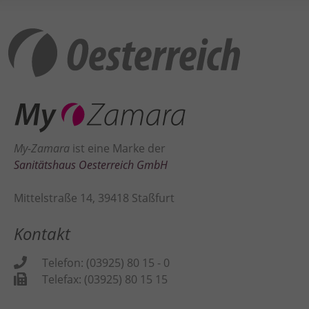
Inhalte von Videoplattformen und Social Media Plattformen werden
standardmäßig blockiert. Wenn Cookies von externen Medien akzeptiert
werden, bedarf der Zugriff auf diese Inhalte keiner manuellen
Zustimmung mehr.
Cookie-Informationen anzeigen
Datenschutzerklärung
Impressum
My-Zamara
ist eine Marke der
Sanitätshaus Oesterreich GmbH
Mittelstraße 14, 39418 Staßfurt
Kontakt
Telefon: (03925) 80 15 - 0
Telefax: (03925) 80 15 15