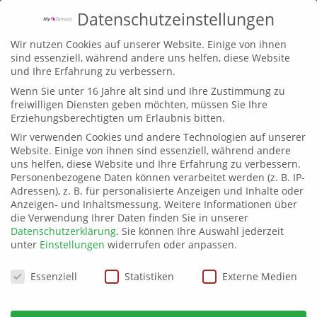
Datenschutzeinstellungen
Wir nutzen Cookies auf unserer Website. Einige von ihnen
sind essenziell, während andere uns helfen, diese Website
und Ihre Erfahrung zu verbessern.
Wenn Sie unter 16 Jahre alt sind und Ihre Zustimmung zu
freiwilligen Diensten geben möchten, müssen Sie Ihre
Erziehungsberechtigten um Erlaubnis bitten.
Wir verwenden Cookies und andere Technologien auf unserer
sport.aktiv 2020
Website. Einige von ihnen sind essenziell, während andere
uns helfen, diese Website und Ihre Erfahrung zu verbessern.
Personenbezogene Daten können verarbeitet werden (z. B. IP-
Die „sport.aktiv“ in Erfurt ist
Adressen), z. B. für personalisierte Anzeigen und Inhalte oder
Mitteldeutschlands größte Sport- und
Anzeigen- und Inhaltsmessung.
Weitere Informationen über
Outdoormessemesse. Rund 100 Hersteller,
die Verwendung Ihrer Daten finden Sie in unserer
Händler und Vereine stellen die neuesten
Datenschutzerklärung
.
Sie können Ihre Auswahl jederzeit
unter
Einstellungen
widerrufen oder anpassen.
Trends, Produkte und Dienstleistungen aus
den Bereichen Freizeit, Sport und Outdoor
Datenschutzeinstellungen
Essenziell
Statistiken
Externe Medien
vor. Selbstverständlich können auf der
„sport.aktiv“ die verschiedensten Sportarten
bzw. Sportprodukte auch getestet und