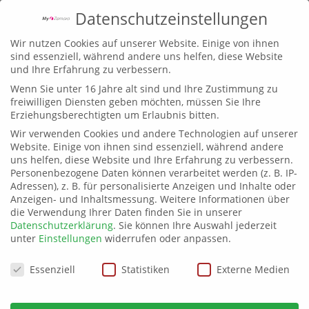
Datenschutzeinstellungen
Wir nutzen Cookies auf unserer Website. Einige von ihnen
sind essenziell, während andere uns helfen, diese Website
und Ihre Erfahrung zu verbessern.
Wenn Sie unter 16 Jahre alt sind und Ihre Zustimmung zu
freiwilligen Diensten geben möchten, müssen Sie Ihre
Erziehungsberechtigten um Erlaubnis bitten.
Wir verwenden Cookies und andere Technologien auf unserer
VITALIS Plauen 2020
Website. Einige von ihnen sind essenziell, während andere
uns helfen, diese Website und Ihre Erfahrung zu verbessern.
Personenbezogene Daten können verarbeitet werden (z. B. IP-
Alles rund um die Gesundheit & Wellness
Adressen), z. B. für personalisierte Anzeigen und Inhalte oder
erfahren Sie auf der Messe VITALIS Plauen.
Anzeigen- und Inhaltsmessung.
Weitere Informationen über
Über 50 Aussteller präsentieren Produkte
die Verwendung Ihrer Daten finden Sie in unserer
und Dienstleistungen für Gesundheit,
Datenschutzerklärung
.
Sie können Ihre Auswahl jederzeit
unter
Einstellungen
widerrufen oder anpassen.
Vorsorge, Fitness und Ernährung, Beauty und
Wellness, Leben und Pflege im Alter sowie
Datenschutzeinstellungen
Essenziell
Statistiken
Externe Medien
Tourismus, Aus- und Weiterbildung im
Gesundheitswesen und vieles mehr.