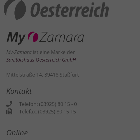
Inhalte von Videoplattformen und Social Media Plattformen werden
standardmäßig blockiert. Wenn Cookies von externen Medien akzeptiert
werden, bedarf der Zugriff auf diese Inhalte keiner manuellen
Zustimmung mehr.
Cookie-Informationen anzeigen
Datenschutzerklärung
Impressum
My-Zamara
ist eine Marke der
Sanitätshaus Oesterreich GmbH
Mittelstraße 14, 39418 Staßfurt
Kontakt
Telefon: (03925) 80 15 - 0
Telefax: (03925) 80 15 15
Online