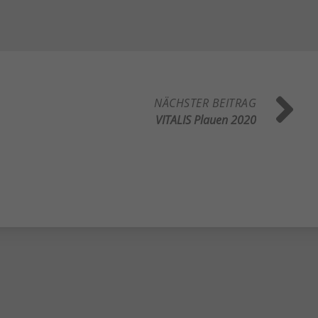
Zurück
eie
NÄCHSTER BEITRAG
VITALIS Plauen 2020
Statistiken
Externe Medien
uf
ressum