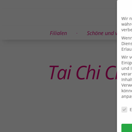
Wir n
währe
verbe
Filialen
Schöne und vitale 
Wenn 
Dien
Erlau
Wir 
Tai Chi Ch
Einig
und I
verar
Inhal
Verwe
könne
anpa
Daten
E