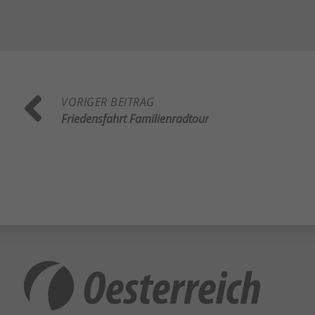
Al
Daten
Ess
Essen
Funkt
VORIGER BEITRAG
Friedensfahrt Familienradtour
Sta
Stati
vers
Ext
Inha
block
dies