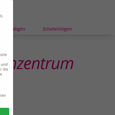
l,
Bandagen
Schuheinlagen
lienzentrum
site
n und
r die
ie
dien