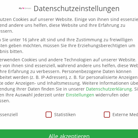
Datenschutzeinstellungen
utzen Cookies auf unserer Website. Einige von ihnen sind essenziel
nd andere uns helfen, diese Website und Ihre Erfahrung zu
ssern.
Beine
Venentherapie
Ödemtherapie
Sie unter 16 Jahre alt sind und Ihre Zustimmung zu freiwilligen
sten geben möchten, müssen Sie Ihre Erziehungsberechtigten um
bnis bitten.
verwenden Cookies und andere Technologien auf unserer Website.
uan
im IRIS-Fami
e von ihnen sind essenziell, während andere uns helfen, diese Web
hre Erfahrung zu verbessern.
Personenbezogene Daten können
beitet werden (z. B. IP-Adressen), z. B. für personalisierte Anzeige
te oder Anzeigen- und Inhaltsmessung.
Weitere Informationen übe
ndung Ihrer Daten finden Sie in unserer
Datenschutzerklärung
.
S
Leitung: Dr. Nicole Meier-Siegfried
n Ihre Auswahl jederzeit unter
Einstellungen
widerrufen oder
ssen.
Anmeldung: nm@taichi-halle.de oder 0345 13518154
www.taichi-halle.de
schutzeinstellungen
ssenziell
Statistiken
Externe Me
Termin: Mittwoch, 10:30 Uhr
Kosten: 100,00 € /erm. 75,00 € für 10 Stunden
Alle akzeptieren