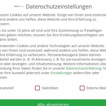
Datenschutzeinstellungen
utzen Cookies auf unserer Website. Einige von ihnen sind essenziel
nd andere uns helfen, diese Website und Ihre Erfahrung zu
ssern.
Beine
Venentherapie
Ödemtherapie
Sie unter 16 Jahre alt sind und Ihre Zustimmung zu freiwilligen
sten geben möchten, müssen Sie Ihre Erziehungsberechtigten um
bnis bitten.
verwenden Cookies und andere Technologien auf unserer Website.
lance & Spirit 2
e von ihnen sind essenziell, während andere uns helfen, diese Web
hre Erfahrung zu verbessern.
Personenbezogene Daten können
beitet werden (z. B. IP-Adressen), z. B. für personalisierte Anzeige
te oder Anzeigen- und Inhaltsmessung.
Weitere Informationen übe
ndung Ihrer Daten finden Sie in unserer
Datenschutzerklärung
.
S
e & Spirit Die Messe für bewusstes Leben. 15.02.2020 – 16.
n Ihre Auswahl jederzeit unter
Einstellungen
widerrufen oder
ssen.
itt durch die Themen Gesundheitsförderung, Ernährung, Natu
schutzeinstellungen
 aus Informationen, Veranstaltungen und Workshops. Der V
ssenziell
Statistiken
Externe Me
Stadthalle Chemnitz ins Wasserschloß Klaffenbach.
Alle akzeptieren