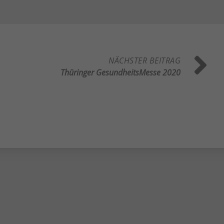
Zurück
eie
NÄCHSTER BEITRAG
Thüringer GesundheitsMesse 2020
Statistiken
Externe Medien
uf
ressum