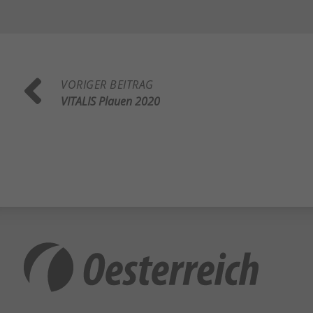
Al
Daten
Ess
Essen
VORIGER BEITRAG
Funkt
VITALIS Plauen 2020
Sta
Stati
vers
Ext
Inha
block
dies