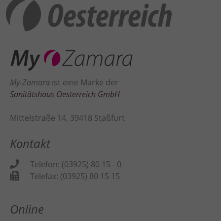
Inhalte von Videoplattformen und Social Media Plattformen werden
standardmäßig blockiert. Wenn Cookies von externen Medien akzeptiert
werden, bedarf der Zugriff auf diese Inhalte keiner manuellen
Zustimmung mehr.
Cookie-Informationen anzeigen
Datenschutzerklärung
Impressum
My-Zamara
ist eine Marke der
Sanitätshaus Oesterreich GmbH
Mittelstraße 14, 39418 Staßfurt
Kontakt
Telefon: (03925) 80 15 - 0
Telefax: (03925) 80 15 15
Online