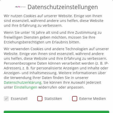
Datenschutzeinstellungen
Wir nutzen Cookies auf unserer Website. Einige von ihnen
sind essenziell, während andere uns helfen, diese Website
und Ihre Erfahrung zu verbessern.
Wenn Sie unter 16 Jahre alt sind und Ihre Zustimmung zu
freiwilligen Diensten geben möchten, müssen Sie Ihre
Erziehungsberechtigten um Erlaubnis bitten.
Wir verwenden Cookies und andere Technologien auf unserer
AKTIV & GESUND
2019
Website. Einige von ihnen sind essenziell, während andere
uns helfen, diese Website und Ihre Erfahrung zu verbessern.
Personenbezogene Daten können verarbeitet werden (z. B. IP-
Die Magdeburger Gesundheitstage
Adressen), z. B. für personalisierte Anzeigen und Inhalte oder
verwandeln sich in die Messe
AKTIV &
Anzeigen- und Inhaltsmessung.
Weitere Informationen über
GESUND.
Am Samstag, dem 14. und am
die Verwendung Ihrer Daten finden Sie in unserer
Sonntag, dem 15. September 2019 können Sie
Datenschutzerklärung
.
Sie können Ihre Auswahl jederzeit
unter
Einstellungen
widerrufen oder anpassen.
sich jeweils von 10.00 bis 18.00 Uhr, in der
Messehalle 1 der Messe Magdeburg,
Datenschutzeinstellungen
Essenziell
Statistiken
Externe Medien
ausführlich über eine gesunde Lebensweise
informieren.